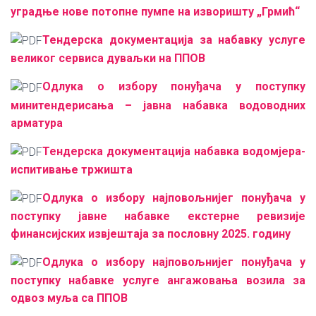
уградње нове потопне пумпе на изворишту „Грмић“
Тендерска документација за набавку услуге
великог сервиса дуваљки на ППОВ
Одлука о избору понуђача у поступку
минитендерисања – јавна набавка водоводних
арматура
Тендерска документација
набавка водомјера-
испитивање тржишта
Одлука о избору најпо
вољнијег понуђача у
поступку јавне набавке екстерне ревизије
финансијских извјештаја за пословну 2025. годину
Одлука о избору најповољнијег понуђача у
поступку набавке услуге ангажовања возила за
одвоз муља са ППОВ