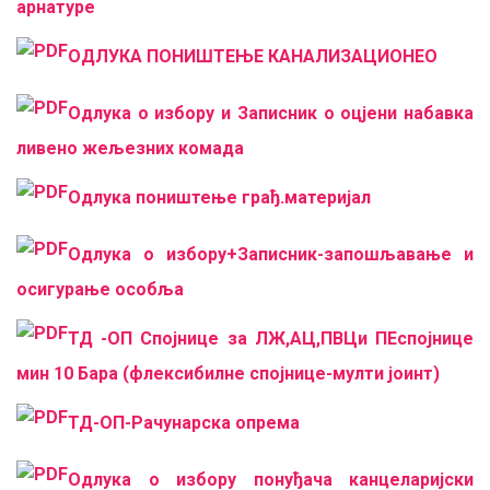
арнатуре
ОДЛУКА ПОНИШТЕЊЕ КАНАЛИЗАЦИОНЕO
Oдлука о избору и Записник о оцјени набавка
ливено жељезних комада
Одлука поништење грађ.материјал
Одлука о избору+Записник-запошљавање и
осигурање особља
ТД -ОП Спојнице за ЛЖ,АЦ,ПВЦи ПЕспојнице
мин 10 Бара (флексибилне спојнице-мулти јоинт)
ТД-ОП-Рачунарска опрема
Одлука о избору понуђача канцеларијски