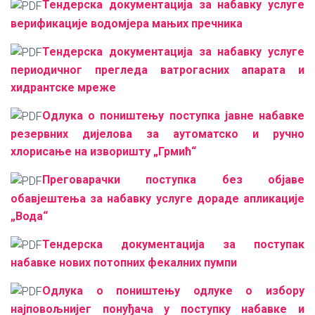
Тендерска документација за набавку услуге
верификације водомјера мањих пречника
Тендерска документација за набавку услуге
периодичног прегледа ватрогасних апарата и
хидрантске мреже
Одлука о поништењу поступка јавне набавке
резервних дијелова за аутоматско и ручно
хлорисање на изворишту „Грмић“
Преговарачки поступка без објаве
обавјештења за набавку услуге дораде апликације
„Вода“
Тендерска документација за поступак
набавке нових потопних фекалних пумпи
Одлука о поништењу одлуке о избору
најповољнијег понуђача у поступку набавке и