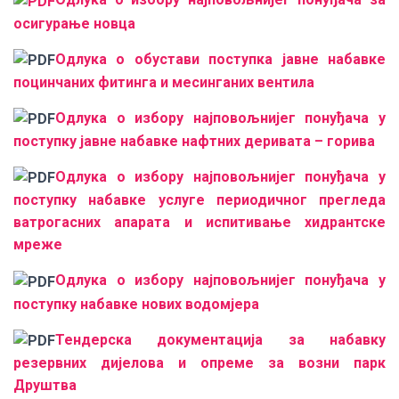
осигурање новца
Одлука о обустави поступка јавне набавке
поцинчаних фитинга и месинганих вентила
Одлука о избору најповољнијег понуђача у
поступку јавне набавке нафтних деривата – горива
Одлука о избору најповољнијег понуђача у
поступку набавке услуге периодичног прегледа
ватрогасних апарата и испитивање хидрантске
мреже
Одлука о избору најповољнијег понуђача у
поступку набавке нових водомјера
Тендерска документација за набавку
резервних дијелова и опреме за возни парк
Друштва