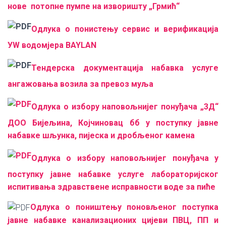
нове потопне пумпе на изворишту „Грмић“
Одлука о понистењу сервис и верификација
УW водомјера BAYLAN
Тендерска документација набавка услуге
ангажовања возила за превоз муља
Одлука о избору наповољнијег понуђача „3Д“
ДОО Бијељина, Којчиновац бб у поступку јавне
набавке шљунка, пијеска и дробљеног камена
Одлука о избору наповољнијег понуђача у
поступку јавне набавке услуге лабораторијског
испитивања здравствене исправности воде за пиће
Одлука о поништењу поновљеног поступка
јавне набавке канализационих цијеви ПВЦ, ПП и