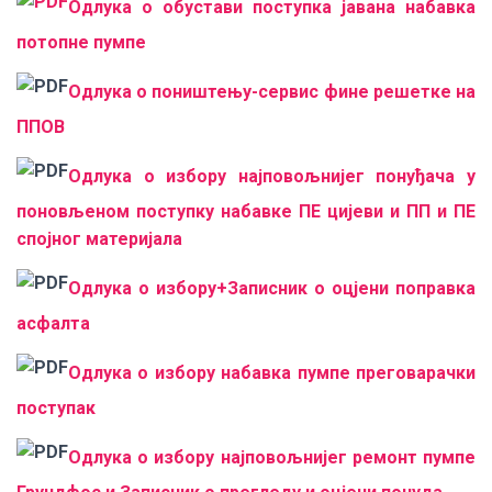
Одлука о обустави поступка јавана набавка
потопне пумпе
Одлука о поништењу-сервис фине решетке на
ППОВ
Одлука о избору најповољнијег понуђача у
поновљеном поступку набавке ПЕ цијеви и ПП и ПЕ
спојног материјала
Одлука о избору+Записник о оцјени поправка
асфалта
Одлука о избору набавка пумпе преговарачки
поступак
Одлука о избору најповољнијег ремонт пумпе