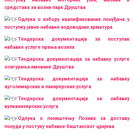
средстава за возни парк Друштва
Одлука о избору квалификованих понуђача у
поступку јавне набавке водоводних арматура
Тендерска документација за поступак
набавке услуге прања возила
Тендерска документација за набавку услуге
осигурања имовине Друштва
Тендерска документација за набавку
аутолимарских и лакирерских услуга
Тендерска документација за набавку
вулканизерских услуга
Одлука о поништењу Позива за доставу
понуда у постуку набавке баштанског цријева