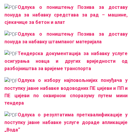
Одлука о поништењу Позива за доставу
понуда за набавку средстава за рад – машине,
сјекачице за бетон и алат
Одлука о поништењу Позива за доставу
понуда за набавку штампаног материјала
Тендерска документација за набавку услуге
осигурања новца и других вриједности од
разбојништва за вријеме транспорта
Одлука о избору најповољнијих понуђача у
поступку јавне набавке водоводних ПЕ цијеви и ПП и
ПЕ цијеви по оквирном споразуму путем мини
тендера
Одлука о резултатима претквалификације у
поступку јавне набавке услуге дораде апликације
„Вода“