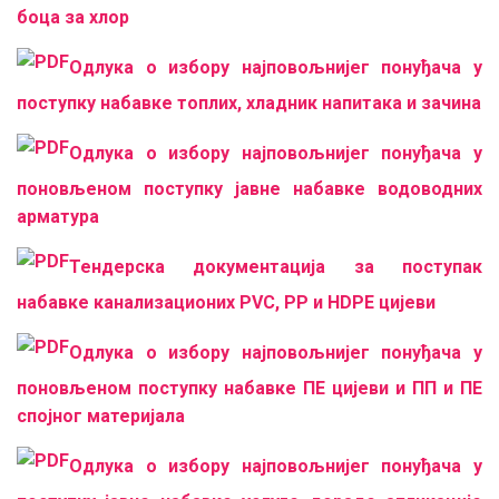
боца за хлор
Одлука о избору најповољнијег понуђача у
поступку набавке топлих, хладник напитака и зачина
Одлука о избору најповољнијег понуђача у
поновљеном поступку јавне набавке водоводних
арматура
Тендерска документација за поступак
набавке канализационих PVC, PP и HDPE цијеви
Одлука о избору најповољнијег понуђача у
поновљеном поступку набавке ПЕ цијеви и ПП и ПЕ
спојног материјала
Одлука о избору најповољнијег понуђача у