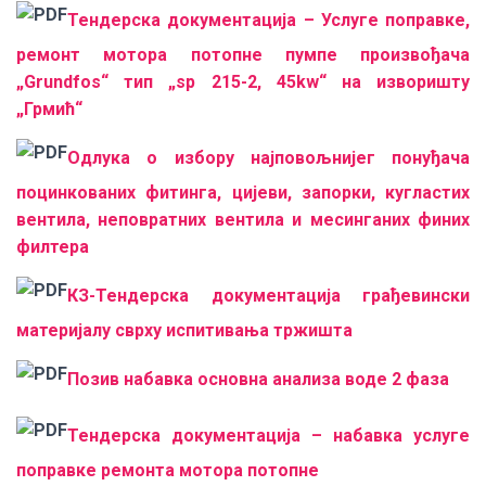
Тендерска документација – Услуге поправке,
ремонт мотора потопне пумпе произвођача
„Grundfos“ тип „sp 215-2, 45kw“ на изворишту
„Грмић“
Одлука о избору најповољнијег понуђача
поцинкованих фитинга, цијеви, запорки, кугластих
вентила, неповратних вентила и месинганих финих
филтера
КЗ-Тендерска документација грађевински
материјалу сврху испитивања тржишта
Позив набавка основна анализа воде 2 фаза
Тендерска документација – набавка услуге
поправке ремонта мотора потопне