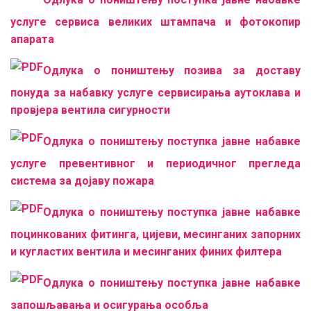
услуге сервиса великих штампача и фотокопир
апарата
Одлука о поништењу позива за доставу
понуда за набавку услуге сервисирања аутоклава и
провјера вентила сигурности
Одлука о поништењу поступка јавне набавке
услуге превентивног и периодичног прегледа
система за дојаву пожара
Одлука о поништењу поступка јавне набавке
поцинкованих фитинга, цијеви, месинганих запорних
и кугластих вентила и месинганих финих филтера
Одлука о поништењу поступка јавне набавке
запошљавања и осигурања особља