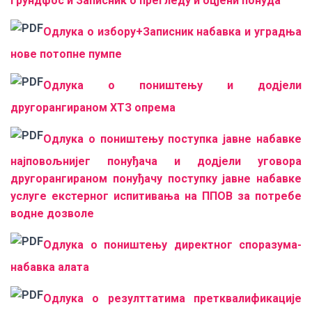
Грундфос и Записник о прегледу и оцјени понуда
Oдлука о избору+Записник набавка и уградња
нове потопне пумпе
Одлука о поништењу и додјели
другорангираном ХТЗ опрема
Одлука о поништењу поступка јавне набавке
најповољнијег понуђача и додјели уговора
другорангираном понуђачу поступку јавне набавке
услуге екстерног испитивања на ППОВ за потребе
водне дозволе
Одлука о поништењу директног споразума-
набавка алата
Oдлука о резулттатима претквалификације