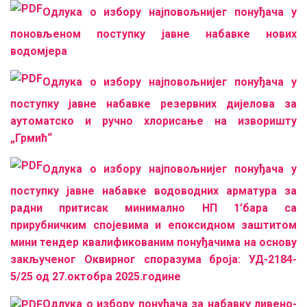
Одлука о избору најповољнијег понуђача у
поновљеном поступку јавне набавке нових
водомјера
Одлука о избору најповољнијег понуђача у
поступку јавне набавке резервних дијелова за
аутоматско и ручно хлорисање на изворишту
„Грмић“
Одлука о избору најпо
вољнијег понуђача у
поступку јавне набавке водоводних арматура за
радни притисак минимално НП 1’бара са
прирубничким спојевима и епоксидном заштитом
мини тендер квалификованим понуђачима на основу
закљученог Оквирног споразума броја: УД-2184-
5/25 од 27.октобра 2025.године
Одлука о избору понуђача за набавку ливено-