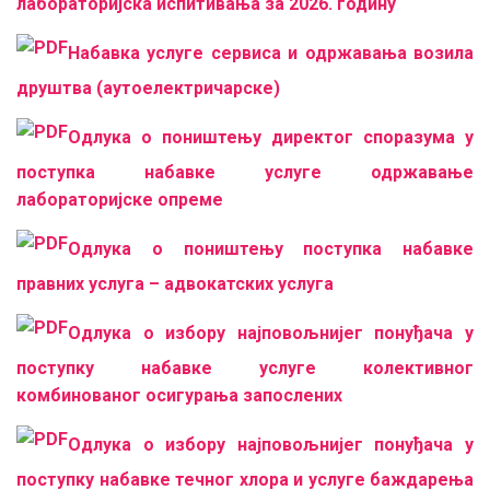
лабораторијска испитивања за 2026. годину
Набавка услуге сервиса и одржавања возила
друштва (аутоелектричарске)
Одлука о поништењу директог споразума у
поступка набавке услуге одржавање
лабораторијске опреме
Одлука о поништењу поступка набавке
правних услуга – адвокатских услуга
Одлука о избору најповољнијег понуђача у
поступку набавке услуге колективног
комбинованог осигурања запослених
Одлука о избору најповољнијег понуђача у
поступку набавке течног хлора и услуге баждарења