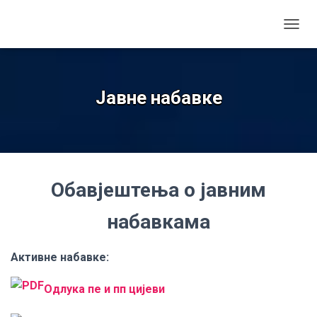
TOGGL
Јавне набавке
Обавјештења о јавним
набавкама
Активне набавке:
О
длука пе и пп цијеви