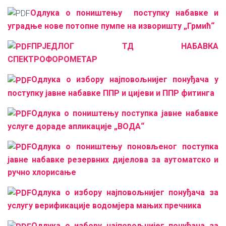
Одлука о поништењу поступку набавке и
уградње нове потопне пумпе на изворишту „Грмић“
ПРЈЕДЛОГ ТД НАБАВКА
СПЕКТРОФОРОМЕТАР
Одлука о избору најповољнијег понуђача у
поступку јавне набавке ППР и цијеви и ППР фитинга
Одлука о поништењу поступка јавне набавке
услуге дораде апликације „ВОДА“
Одлука о поништењу поновљеног поступка
јавне набавке резервних дијелова за аутоматско и
ручно хлорисање
Одлука о избору најповољнијег понуђача за
услугу верификације водомјера мањих пречника
Одлука о избору најповољнијег понуђача за