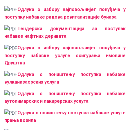
Одлука о избору најповољнијег понуђача у
поступку набавке радова ревитализације бунара
Тендерска документација за поступак
набавке нафтних деривата
Одлука о избору најповољнијег понуђача у
поступку набавке услуге осигурања имовине
Друштва
Одлука о поништењу поступка набавке
вулканизаерских услуга
Одлука о поништењу поступка набавке
аутолимарских и лакирерских услуга
Одлука о поништењу поступка набавке услуге
прања возила