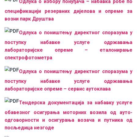
Одлука о избору понуђача – набавка робе по
спецификацији резервних дијелова и опреме за
возни парк Друштва
Одлука о поништењу директног споразума у
поступку набавке услуге одржавања
лабораторијске опреме – еталонирање
спектрофотометра
Одлука о поништењу директног споразума у
поступку набавке услуге одржавања
лабораторијске опреме – сервис аутоклава
Тендерска документација за набавку услуге
обавезног осигурања моторних возила од ауто-
одговорности и осигурања возача и путника од
посљедица незгоде