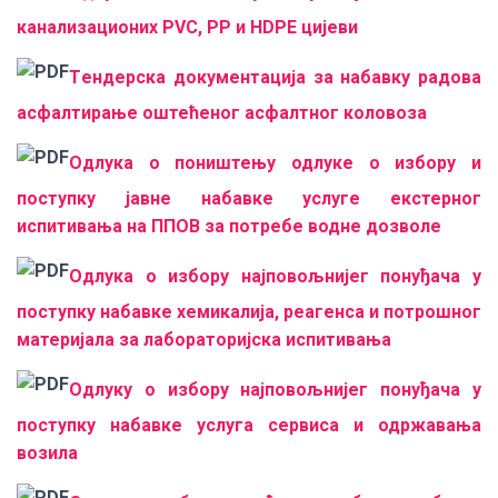
канализационих PVC, PP и HDPE цијеви
Tендерска документација за набавку радова
асфалтирање оштећеног асфалтног коловоза
Одлука о поништењу одлуке о избору и
поступку јавне набавке услуге екстерног
испитивања на ППОВ за потребе водне дозволе
Одлука о избору најповољнијег понуђача у
поступку набавке хемикалија, реагенса и потрошног
материјала за лабораторијска испитивања
Одлуку о избору најповољнијег понуђача у
поступку набавке услуга сервиса и одржавања
возила