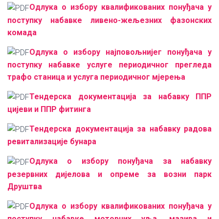
Одлука о избору квалификованих понуђача у
поступку набавке ливено-жељезних фазонских
комада
Одлука о избору најповољнијег понуђача у
поступку набавке услуге периодичног прегледа
трафо станица и услуга периодичног мјерења
Тендерска документација за набавку ППР
цијеви и ППР фитинга
Тендерска документација за набавку радова
ревитализације бунара
Одлука о избору понуђача за набавку
резервних дијелова и опреме за возни парк
Друштва
Одлука о избору квалификованих понуђача у
поступку набавке моторних уља, мазива и