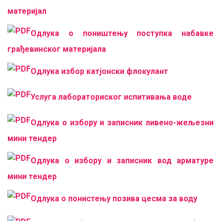
материјал
Одлука о поништењу поступка набавке
грађевинског материјала
Одлука избор катјонски флокулант
Услуга лабораториског испитивања воде
О
длука о избору и записник ливено-жељезни
мини тендер
Одлука о избору и записник вод арматуре
мини тендер
Одлука о понистењу позива цесма за воду