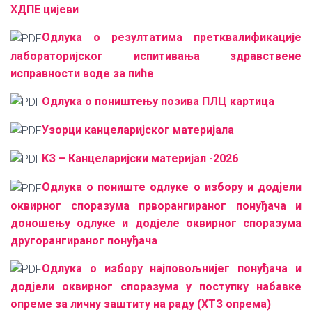
ХДПЕ цијеви
Одлука о резултатима претквалификације
лабораторијског испитивања здравствене
исправности воде за пиће
Одлука о поништењу позива ПЛЦ картица
Узорци канцеларијског материјала
КЗ – Канцеларијски материјал -2026
Одлука о пониште одлуке о избору и додјели
оквирног споразума прворангираног понуђача и
доношењу одлуке и додјеле оквирног споразума
другорангираног понуђача
Одлука о избору најповољнијег понуђача и
додјели оквирног споразума у поступку набавке
опреме за личну заштиту на раду (ХТЗ опрема)