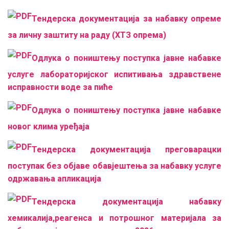
Тендерска документација за набавку опреме
за личну заштиту на раду (ХТЗ опрема)
Одлука о поништењу поступка јавне набавке
услуге лабораторијског испитивања здравствене
исправности воде за пиће
Одлука о поништењу поступка јавне набавке
новог клима уређаја
Тендерска документација преговарацки
поступак без објаве обавјештења за набавку услуге
одржавања апликација
Тендерска документација
набавку
хемикалија,реагенса и потрошног материјала за