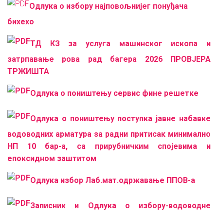
Одлука о избору најповољнијег понуђача
бихеxо
ТД КЗ за услуга машинског ископа и
затрпавање рова рад багера 2026 ПРОВЈЕРА
ТРЖИШТА
Одлука о поништењу сервис фине решетке
Одлука о поништењу поступка јавне набавке
водоводних арматура за радни притисак минимално
НП 10 бар-а, са прирубничким спојевима и
епоксидном заштитом
Одлука избор Лаб.мат.одржавање ППОВ-а
Записник и Одлука о избору-водоводне