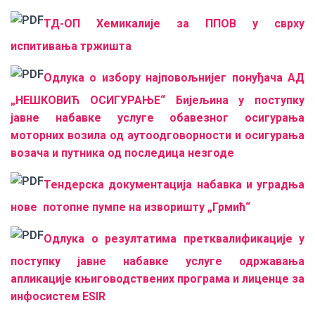
ТД-ОП Хемикалије за ППОВ у сврху
испитивања тржишта
Одлука о избору најповољнијег понуђача АД
„НЕШКОВИЋ ОСИГУРАЊЕ“ Бијељина у поступку
јавне набавке услуге обавезног осигурања
моторних возила од аутоодговорности и осигурања
возача и путника од последица незгоде
Тендерска документација н
абавка и уградња
нове потопне пумпе на изворишту „Грмић“
Одлука о резултатима претквалификације у
поступку јавне набавке услуге одржавања
апликације књиговодствених програма и лиценце за
инфосистем ESIR