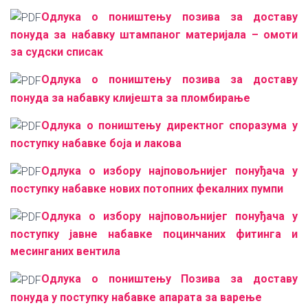
Одлука о поништењу позива за доставу
понуда за набавку штампаног материјала – омоти
за судски списак
Одлука о поништењу позива за доставу
понуда за набавку клијешта за пломбирање
Одлука о поништењу директног споразума у
поступку набавке боја и лакова
Одлука о избору најповољнијег понуђача у
поступку набавке нових потопних фекалних пумпи
Oдлука о избору најповољнијег понуђача у
поступку јавне набавке поцинчаних фитинга и
месинганих вентила
Одлука о поништењу Позива за доставу
понуда у поступку набавке апарата за варење