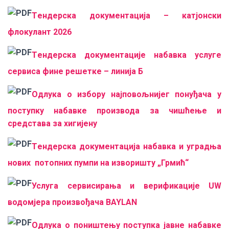
Tендерска документација – катјонски
флокулант 2026
Tендерска документације набавка услуге
сервиса фине решетке – линија Б
Одлука о избору најповољнијег понуђача у
поступку набавке производа за чишћење и
средстава за хигијену
Tендерска документација
набавка и уградња
нових потопних пумпи на изворишту „Грмић“
Услуга сервисирања и верификације UW
водомјера произвођача BAYLAN
Одлука о поништењу поступка јавне набавке