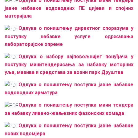
Одлука о поништењу поступка мини тендера
јавне набавке водоводних ПЕ цијеви и спојних
материјала
Одлука о поништењу директног споразума у
поступку набавке услуге одржавања
лабораторијске опреме
Одлука о избору најповољнијег понуђача у
поступку минитендерисања за набавку моторних
уља, мазива и средстава за возни парк Друштва
Одлука о поништењу поступка јавне набавке
водоводних арматура
Одлука о поништењу поступка мини тендера
за набавку ливено-жељезних фазонских комада
Одлука о поништењу поступка јавне набавке
нових водомјера