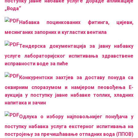
поступку јавне набавке услуге дораде апликације
„Вода“
Набавка поцинкованих фитинга, цијеви,
месинганих запорних и кугластих вентила
Тендерска документација за јавну набавку
услуге лабораторијског испитивања здравствене
исправности воде за пиће
Конкурентски захтјев за доставу понуда са
оквирним споразумом и намјером пеовођења Е-
аукција у поступку јавне набавке топлих, хладних
напитака и зачин
Одлука о избору најповољнијег понуђача у
поступку набавкa услуга екстерног испитивања на
постројењу за пречишћавање отпадних вода (ППОВ)