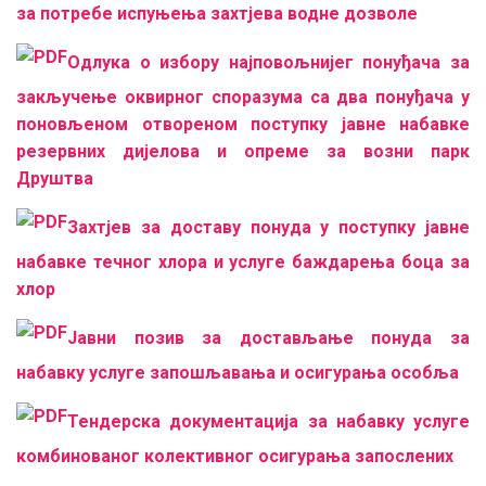
за потребе испуњења захтјева водне дозволе
Одлука о избору најповољнијег понуђача за
закључење оквирног споразума са два понуђача у
поновљеном отвореном поступку јавне набавке
резервних дијелова и опреме за возни парк
Друштва
Захтјев за доставу понуда у поступку јавне
набавке течног хлора и услуге баждарења боца за
хлор
Јавни позив за достављање понуда за
набавку услуге запошљавања и осигурања особља
Тендерска документација за набавку услуге
комбинованог колективног осигурања запослених