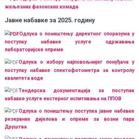
жељезних фазонских комада
Јавне набавке за 2025. годину
Одлука о поништењу директног споразума у
поступку набавке услуге одржавања
лабораторијске опреме
Одлука о избору најповољнијег понуђача у
поступку набавке спектофотометра за контролу
квалитета воде
Тендерска документација за поступак
набавке услуге екстерног испитивања на ППОВ
Одлука о поништењу поступка јавне набавке
резервних дијелова и опреме за возни парк
Друштва