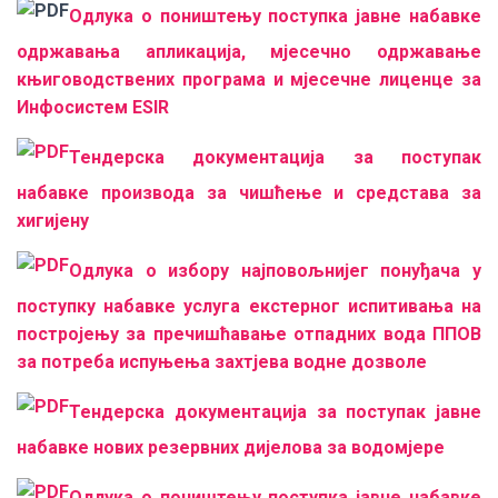
Одлука о поништењу поступка јавне набавке
одржавања апликацијa, мјесечно одржавање
књиговодствених програма и мјесечне лиценце за
Инфосистем ESIR
Тендерска документација за поступак
набавке производа за чишћење и средстава за
хигијену
Одлука о избору најповољнијег понуђача у
поступку набавке услуга екстерног испитивања на
постројењу за пречишћавање отпадних вода ППОВ
за потреба испуњења захтјева водне дозволе
Тендерска документација за поступак јавне
набавке нових резервних дијелова за водомјере
Одлука о поништењу поступка јавне набавке