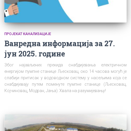
ПРОЈЕКАТ КАНАЛИЗАЦИЈЕ
Ванредна информација за 27.
јун 2025. године
Због најављених прекида снабдијевања електричном
енергијом пумпне станице Љесковац, око 14 часова могућ је
слабији притисак у водоводном систему у насељима која се
снабдијевају путем поменуте пумпне станице (Љесковац,
Којчиновац, Модран, Јања). Хвала на разумијевању!