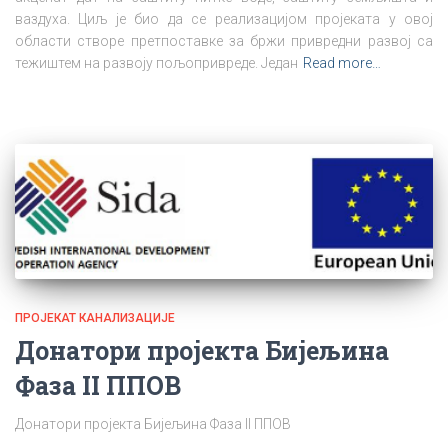
ваздуха. Циљ је био да се реализацијом пројеката у овој
области створе претпоставке за бржи привредни развој са
тежиштем на развоју пољопривреде. Један
Read more…
ПРОЈЕКАТ КАНАЛИЗАЦИЈЕ
Донатори пројекта Бијељина
Фаза II ППОВ
Донатори пројекта Бијељина Фаза II ППОВ