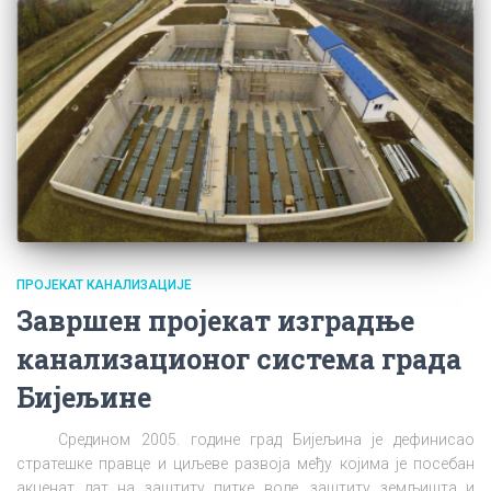
ПРОЈЕКАТ КАНАЛИЗАЦИЈЕ
Завршен пројекат изградње
канализационог система града
Бијељине
Средином 2005. године град Бијељина је дефинисао
стратешке правце и циљеве развоја међу којима је посебан
акценат дат на заштиту питке воде, заштиту земљишта и