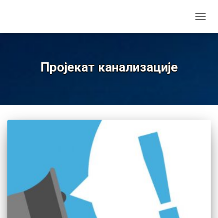
TOGGL
Пројекат канализације