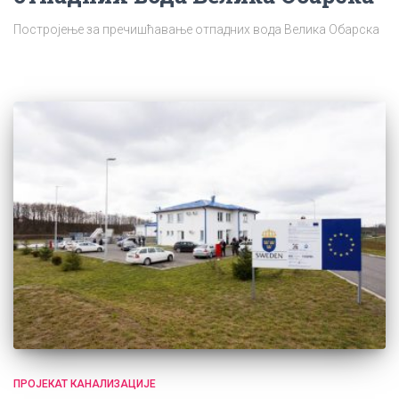
Постројење за пречишћавање отпадних вода Велика Обарска
ПРОЈЕКАТ КАНАЛИЗАЦИЈЕ