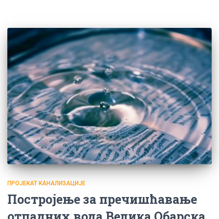
ПРОЈЕКАТ КАНАЛИЗАЦИЈЕ
Постројење за пречишћавање
отпадних вода Велика Обарска