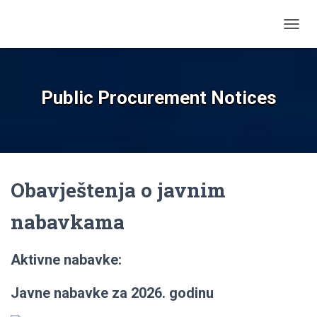
T
O
G
G
L
Public Procurement Notices
E
N
A
V
I
G
Obavještenja
o javnim
A
T
I
nabavkama
O
N
Aktivne nabavke:
Javne nabavke za 2026. godinu