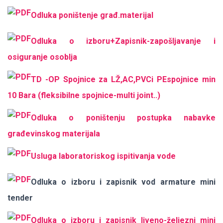
Оdluka poništenje građ.materijal
Оdluka o izboru+Zapisnik-zapošljavanje i
osiguranje osoblja
TD -OP Spojnice za LŽ,AC,PVCi PEspojnice min
10 Bara (fleksibilne spojnice-multi joint..)
Оdluka o poništenju postupka nabavke
građevinskog materijala
Usluga laboratoriskog ispitivanja vode
Оdluka o izboru i zapisnik vod armature mini
tender
О
dluka o izboru i zapisnik liveno-željezni mini