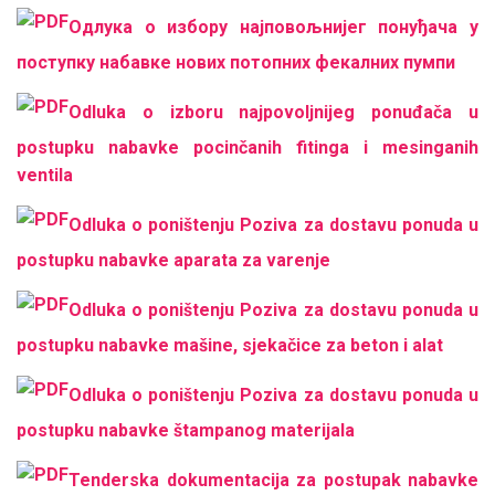
Одлука о избору најповољнијег понуђача у
поступку набавке нових потопних фекалних пумпи
Odluka o izboru najpovoljnijeg ponuđača u
postupku nabavke pocinčanih fitinga i mesinganih
ventila
Odluka o poništenju Poziva za dostavu ponuda u
postupku nabavke aparata za varenje
Odluka o poništenju Poziva za dostavu ponuda u
postupku nabavke mašine, sjekačice za beton i alat
Odluka o poništenju Poziva za dostavu ponuda u
postupku nabavke štampanog materijala
Tenderska dokumentacija za postupak nabavke