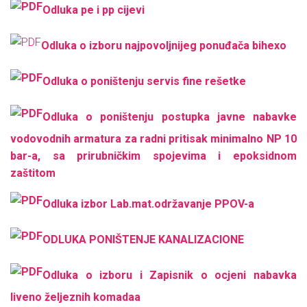
Оdluka pe i pp cijevi
Оdluka o izboru najpovoljnijeg ponuđača bihexo
Оdluka o poništenju servis fine rešetke
Оdluka o poništenju postupka javne nabavke
vodovodnih armatura za radni pritisak minimalno NP 10
bar-a, sa prirubničkim spojevima i epoksidnom
zaštitom
Оdluka izbor Lab.mat.održavanje PPOV-a
ОDLUKA PONIŠTENJE KANALIZACIONE
Odluka o izboru i Zapisnik o ocjeni nabavka
liveno željeznih komadaа