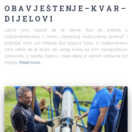
O B A V J E Š T E NJ E – K V A R –
D I J E L O V I
Jutros smo najavili da će danas doći do prekida u
vodosnabdijevanju u reonu „Sjevernog vodovodnog prstena“ i
pobrojali smo sve lokacije duž njegove trase. U međuvremenu
smo otkrili da je došlo do većeg kvara na tom transportnom
cjevovodu, u naselju Dijelovi i naša ekipa je odmah izašla na lice
mjesta,
Read more…