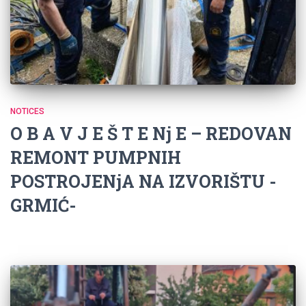
NOTICES
O B A V J E Š T E Nj E – REDOVAN
REMONT PUMPNIH
POSTROJENjA NA IZVORIŠTU -
GRMIĆ-