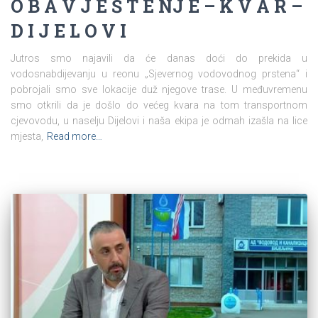
O B A V J E Š T E NJ E – K V A R –
D I J E L O V I
Jutros smo najavili da će danas doći do prekida u
vodosnabdijevanju u reonu „Sjevernog vodovodnog prstena“ i
pobrojali smo sve lokacije duž njegove trase. U međuvremenu
smo otkrili da je došlo do većeg kvara na tom transportnom
cjevovodu, u naselju Dijelovi i naša ekipa je odmah izašla na lice
mjesta,
Read more…