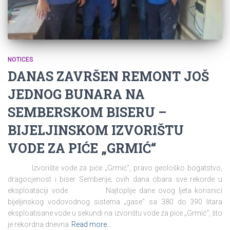
NOTICES
DANAS ZAVRŠEN REMONT JOŠ
JEDNOG BUNARA NA
SEMBERSKOM BISERU –
BIJELJINSKOM IZVORIŠTU
VODE ZA PIĆE „GRMIĆ“
Izvorište vode za piće „Grmić“, pravo geološko bogatstvo,
dragocjenost i biser Semberije, ovih dana obara sve rekorde u
eksploataciji vode. Najtoplije dane ovog ljeta korisnici
bijeljinskog vodovodnog sistema „gase“ sa 380 do 390 litara
eksploatisane vode u sekundi na izvorištu vode za piće „Grmić“, što
je rekordna dnevna
Read more…