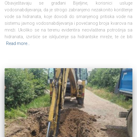
Obavještavaju se građani Bijeljine, korisnici usluge
vodosnabdijevanja, da je strogo zabranjeno nezakonito korištenje
vode sa hidranata, koje dovodi do smanjenog pritiska vode na
sistemu javnog vodosnabdijevanja i povećanog broja kvarova na
mreži. Ukoliko se na terenu evidentira neovlaštena potrošnja sa
hidranata, izvršiće se isključenje sa hidrantske mreže, te će biti
Read more…