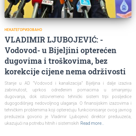
НЕКАТЕГОРИЗОВАНО
VLADIMIR LJUBOJEVIĆ: -
Vodovod- u Bijeljini opterećen
dugovima i troškovima, bez
korekcije cijene nema održivosti
Stanje u AD “Vodovod i kanalizacija“ Bijeljina i dalje izaziva
zabrinutost, uprkos određenim pomacima u smanjenju
dugovanja, dok istovremeno tehnički sistem trpi posljedice
dugogodišnjeg nedovoljnog ulaganja. O finansijskim izazovima i
tehničkim problemima koji opterećuju funkcionisanje ovog javnog
preduzeća govorio je Vladimir Ljubojević direktor preduuzeća,
ukazujući na potrebu hitnih i sistemskih
Read more…