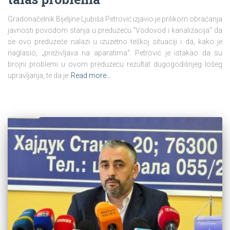
Gradonačelnik Bijeljine Ljubiša Petrović izjavio je prilikom obraćanja
javnosti povodom stanja u preduzeću “Vodovod i kanalizacija“ da
se ovo preduzeće nalazi u izuzetno teškoj situaciji i da, kako je
naglasio, „preživljava na aparatima“. Petrović je istakao da su
brojni problemi u ovom preduzeću rezultat dugogodišnjeg lošeg
upravljanja, te da je
Read more…