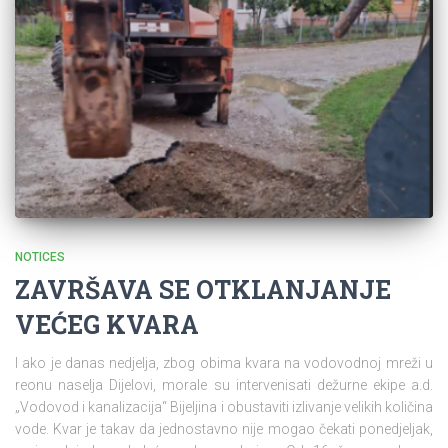
NOTICES
ZAVRŠAVA SE OTKLANJANJE
VEĆEG KVARA
I ako je danas nedjelja, zbog obima kvara na vodovodnoj mreži u
reonu naselja Dijelovi, morale su intervenisati dežurne ekipe a.d.
„Vodovod i kanalizacija“ Bijeljina i obustaviti izlivanje velikih količina
vode. Kvar je takav da jednostavno nije mogao čekati ponedjeljak,