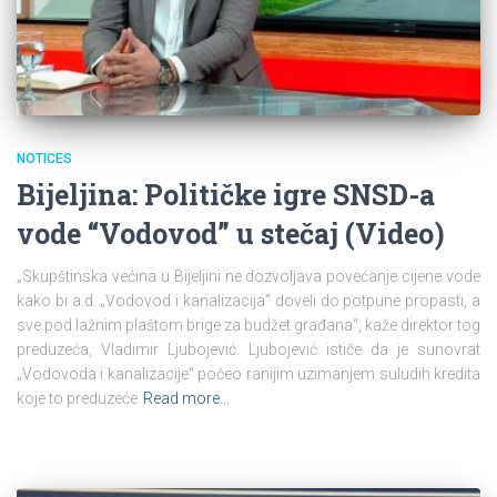
NOTICES
Bijeljina: Političke igre SNSD-a
vode “Vodovod” u stečaj (Video)
„Skupštinska većina u Bijeljini ne dozvoljava povećanje cijene vode
kako bi a.d. „Vodovod i kanalizacija“ doveli do potpune propasti, a
sve pod lažnim plaštom brige za budžet građana“, kaže direktor tog
preduzeća, Vladimir Ljubojević. Ljubojević ističe da je sunovrat
„Vodovoda i kanalizacije“ počeo ranijim uzimanjem suludih kredita
koje to preduzeće
Read more…