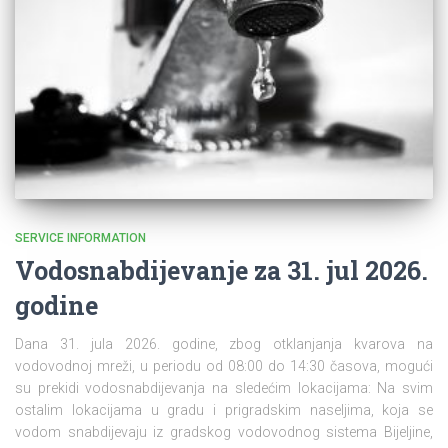
SERVICE INFORMATION
Vodosnabdijevanje za 31. jul 2026.
godine
Dana 31. jula 2026. godine, zbog otklanjanja kvarova na
vodovodnoj mreži, u periodu od 08:00 do 14:30 časova, mogući
su prekidi vodosnabdijevanja na sledećim lokacijama: Na svim
ostalim lokacijama u gradu i prigradskim naseljima, koja se
vodom snabdijevaju iz gradskog vodovodnog sistema Bijeljine,