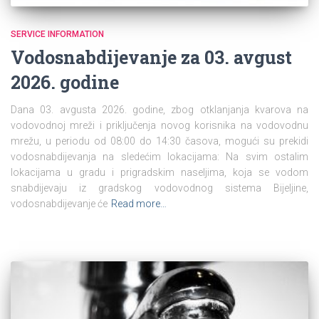
SERVICE INFORMATION
Vodosnabdijevanje za 03. avgust
2026. godine
Dana 03. avgusta 2026. godine, zbog otklanjanja kvarova na
vodovodnoj mreži i priključenja novog korisnika na vodovodnu
mrežu, u periodu od 08:00 do 14:30 časova, mogući su prekidi
vodosnabdijevanja na sledećim lokacijama: Na svim ostalim
lokacijama u gradu i prigradskim naseljima, koja se vodom
snabdijevaju iz gradskog vodovodnog sistema Bijeljine,
vodosnabdijevanje će
Read more…