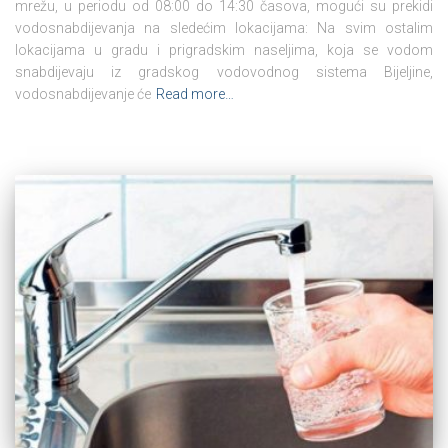
mrežu, u periodu od 08:00 do 14:30 časova, mogući su prekidi
vodosnabdijevanja na sledećim lokacijama: Na svim ostalim
lokacijama u gradu i prigradskim naseljima, koja se vodom
snabdijevaju iz gradskog vodovodnog sistema Bijeljine,
vodosnabdijevanje će
Read more…