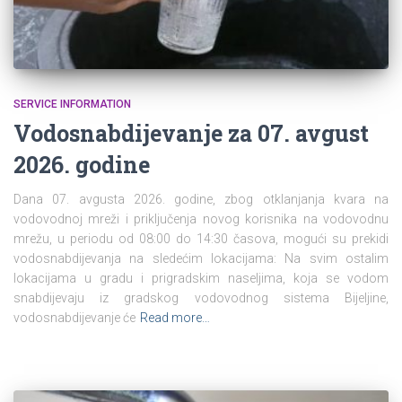
SERVICE INFORMATION
Vodosnabdijevanje za 07. avgust
2026. godine
Dana 07. avgusta 2026. godine, zbog otklanjanja kvara na
vodovodnoj mreži i priključenja novog korisnika na vodovodnu
mrežu, u periodu od 08:00 do 14:30 časova, mogući su prekidi
vodosnabdijevanja na sledećim lokacijama: Na svim ostalim
lokacijama u gradu i prigradskim naseljima, koja se vodom
snabdijevaju iz gradskog vodovodnog sistema Bijeljine,
vodosnabdijevanje će
Read more…