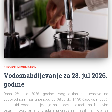
SERVICE INFORMATION
Vodosnabdijevanje za 28. jul 2026.
godine
Dana 28. jula 2026. godine, zbog otklanjanja kvarova na
vodovodnoj mreži, u periodu od 08:00 do 14:30 časova, mogući
su prekidi vodosnabdijevanja na sledećim lokacijama: Na svim
ostalim lokacijama u gradu i prigradskim naseljima, koja se