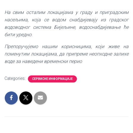
На свим осталим локацијама у граду и приградским
насељима, која се водом снабдијевају из градског
водоводног система Бијељине, водоснабдијевање ће
бити уредно
.
Препоручујемо нашим корисницима, који живе на
поменутим локацијама, да припреме неопходне залихе
воде за наведени временски перио
Categories:
СЕРВИСНЕ ИНФОРМАЦИЈЕ