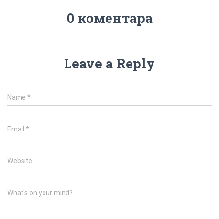
0 коментара
Leave a Reply
Name
*
Email
*
Website
What's on your mind?