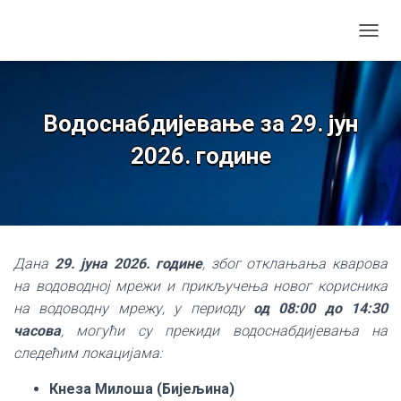
TOGGL
Водоснабдијевање за 29. јун
2026. године
Дана
29. јуна 2026. године
, због отклањања кварова
на водоводној мрежи и прикључења новог корисника
на водоводну мрежу, у периоду
од 08:00 до 14:30
часова
, могући су прекиди водоснабдијевања на
следећим локацијама:
Кнеза Милоша (Бијељина)