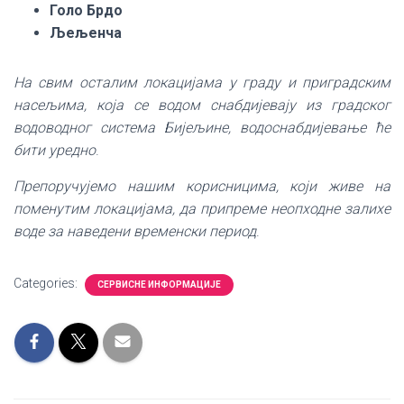
Голо Брдо
Љељенча
На свим осталим локацијама у граду и приградским
насељима, која се водом снабдијевају из градског
водоводног система Бијељине, водоснабдијевање ће
бити уредно
.
Препоручујемо нашим корисницима, који живе на
поменутим локацијама, да припреме неопходне залихе
воде за наведени временски период
.
Categories:
СЕРВИСНЕ ИНФОРМАЦИЈЕ