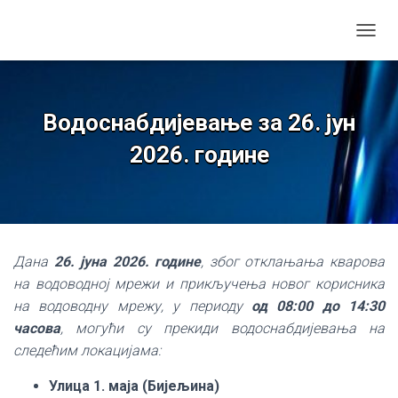
TOGGL
Водоснабдијевање за 26. јун
2026. године
Дана
26. јуна 2026. године
, због отклањања кварова
на водоводној мрежи и прикључења новог корисника
на водоводну мрежу, у периоду
од 08:00 до 14:30
часова
, могући су прекиди водоснабдијевања на
следећим локацијама:
Улица 1. маја (Бијељина)