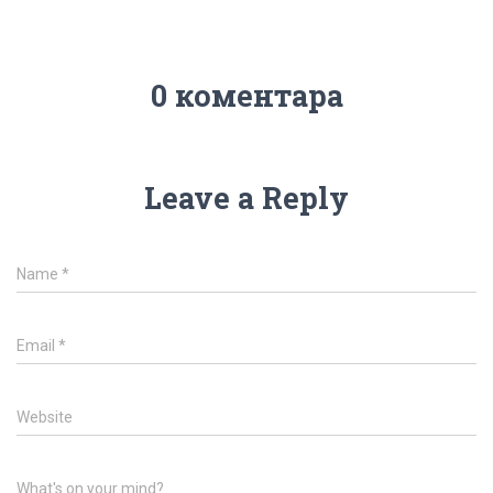
0 коментара
Leave a Reply
Name
*
Email
*
Website
What's on your mind?