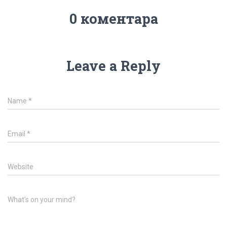
0 коментара
Leave a Reply
Name
*
Email
*
Website
What's on your mind?