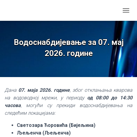
TOGGL
Водоснабдијевање за 07. мај
2026. године
Дана
07. маја 2026. године
, због отклањања кварова
на водоводној мрежи, у периоду
од 08:00 до 14:30
часова
, могући су прекиди водоснабдијевања на
следећим локацијама:
Светозара Ћоровића (Бијељина)
Љељенча (Љељенча)