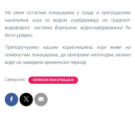
На свим осталим локацијама у граду и приградским
насељима, која се водом снабдијевају из градског
водоводног система Бијељине, водоснабдијевање ће
бити уредно
.
Препоручујемо нашим корисницима, који живе на
поменутим локацијама, да припреме неопходне залихе
воде за наведени временски период
.
Categories:
СЕРВИСНЕ ИНФОРМАЦИЈЕ