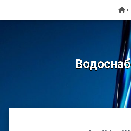
П
Водоснабд