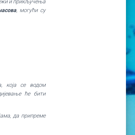
режи и прикључења
часова
, могући су
, која се водом
дијевање ће бити
ама, да припреме