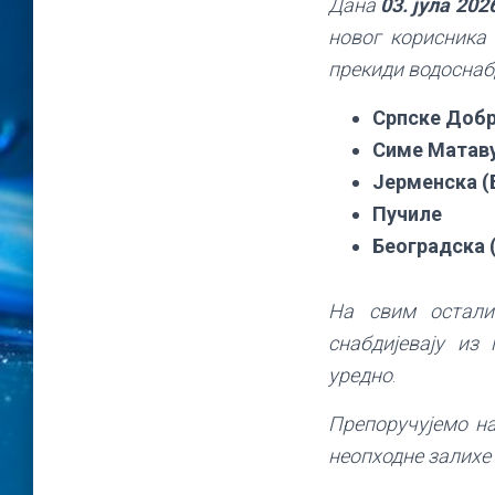
Дана
03. јула 202
новог корисника
прекиди водоснаб
Српске Добр
Симе Матав
Јерменска (
Пучиле
Београдска 
На свим остали
снабдијевају из
уредно
.
Препоручујемо н
неопходне залихе