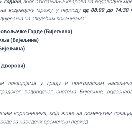
6. године
, због отклањања кварова на водоводној м
 на водоводну мрежу, у периоду
од 08:00 до 14:30 
дијевања на следећим локацијама:
овољачке Гарде (Бијељина)
уља (Бијељина)
Бијељина)
(Дворови)
м локацијама у граду и приградским насељима
 градског водоводног система Бијељине, водоснаб
ашим корисницима, који живе на поменутим локациј
 воде за наведени временски перио
д