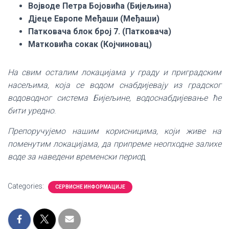
Војводе Петра Бојовића (Бијељина)
Дјеце Европе Међаши (Међаши)
Патковача
блок број 7.
(Патковача)
Матковића сокак (Којчиновац)
На свим осталим локацијама у граду и приградским
насељима, која се водом снабдијевају из градског
водоводног система Бијељине, водоснабдијевање ће
бити уредно
.
Препоручујемо нашим корисницима, који живе на
поменутим локацијама, да припреме неопходне залихе
воде за наведени временски перио
д
Categories:
СЕРВИСНЕ ИНФОРМАЦИЈЕ