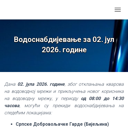
TOGGL
Водоснабдијевање за 02. јул
2026. године
Дана
02. јула 2026. године
, због отклањања кварова
на водоводној мрежи и прикључења новог корисника
на водоводну мрежу, у периоду
од 08:00 до 14:30
часова
, могући су прекиди водоснабдијевања на
следећим локацијама:
Српске Добровољачке Гарде (Бијељина)