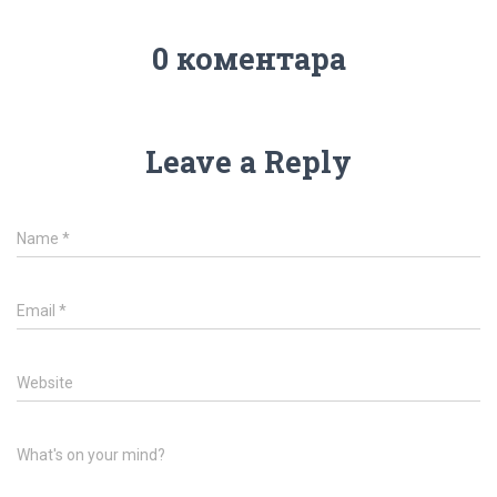
0 коментара
Leave a Reply
Name
*
Email
*
Website
What's on your mind?