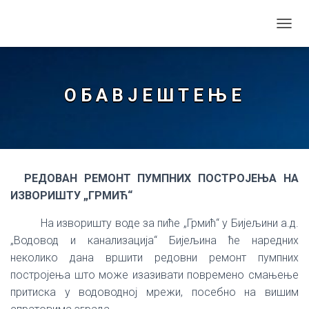
TOGGL
О Б А В Ј Е Ш Т Е Њ Е
РЕДОВАН РЕМОНТ ПУМПНИХ ПОСТРОЈЕЊА НА
ИЗВОРИШТУ „ГРМИЋ“
На изворишту воде за пиће „Грмић“ у Бијељини а.д.
„Водовод и канализација“ Бијељина ће наредних
неколико дана вршити редовни ремонт пумпних
постројења што може изазивати повремено смањење
притиска у водоводној мрежи, посебно на вишим