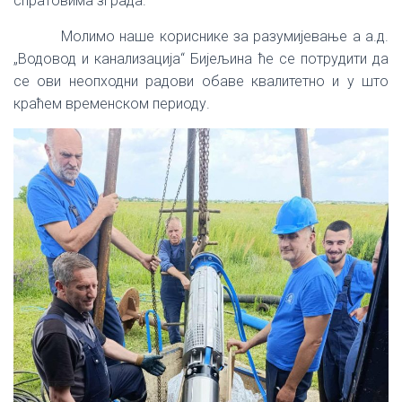
спратовима зграда.
Молимо наше кориснике за разумијевање а а.д.
„Водовод и канализација“ Бијељина ће се потрудити да
се ови неопходни радови обаве квалитетно и у што
краћем временском периоду.