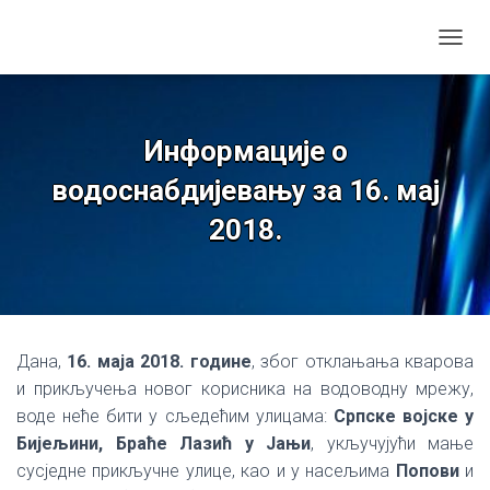
TOGGL
Информације о
водоснабдијевању за 16. мај
2018.
Дана,
16. маја 2018. године
, због отклањања кварова
и прикључења новог корисника на водоводну мрежу,
воде неће бити у сљедећим улицама:
Српске војске у
Бијељини, Браће Лазић у Јањи
, укључујући мање
сусједне прикључне улице, као и у насељима
Попови
и