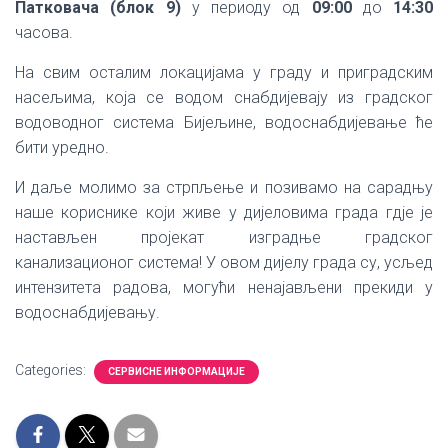
Патковача (блок 9)
у периоду од
09:00
до
14:30
часова.
На свим осталим локацијама у граду и приградским
насељима, која се водом снабдијевају из градског
водоводног система Бијељине, водоснабдијевање ће
бити уредно.
И даље молимо за стрпљење и позивамо на сарадњу
наше кориснике који живе у дијеловима града гдје је
настављен пројекат изградње градског
канализационог система! У овом дијелу града су, усљед
интензитета радова, могући ненајављени прекиди у
водоснабдијевању.
Categories:
СЕРВИСНЕ ИНФОРМАЦИЈЕ