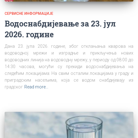
СЕРВИСНЕ ИНФОРМАЦИЈЕ
Водоснабдијевање за 23. јул
2026. године
Дана 23. јула 2026. године, због отклањања кварова на
водоводној мрежи и изградње и прикључења нових
водоводних линија на водоводну мрежу, у периоду од 08:00 до
14:30 часова, могући су прекиди водоснабдијевања на
следећим локацијама: На свим осталим локацијама у граду и
приградским насељима, која се водом снабдијевају из
градског
Read more…