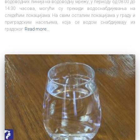
водоводних линија на водоводну мрежу, у периоду од 08:00 до
14:30 часова, могући су прекиди водоснабдијевања на
следећим локацијама: На свим осталим локацијама у граду и
приградским насељима, која се водом снабдијевају из
градског
Read more…