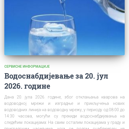
СЕРВИСНЕ ИНФОРМАЦИЈЕ
Водоснабдијевање за 20. јул
2026. године
Дана 20. јула 2026. године, због отклањања кварова на
водоводној мрежи и изградње и прикључења нових
водоводних линија на водоводну мрежу, у периоду од 08:00 до
14:30 часова, могући су прекиди водоснабдијевања на
следећим локацијама: На свим осталим локацијама у граду и
приградским насељима, која се водом снабдијевају из