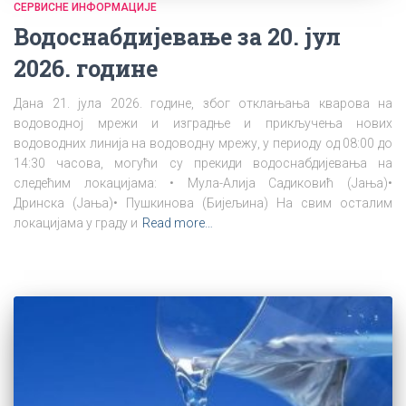
СЕРВИСНЕ ИНФОРМАЦИЈЕ
Водоснабдијевање за 20. јул
2026. године
Дана 21. јула 2026. године, због отклањања кварова на
водоводној мрежи и изградње и прикључења нових
водоводних линија на водоводну мрежу, у периоду од 08:00 до
14:30 часова, могући су прекиди водоснабдијевања на
следећим локацијама: • Мула-Алија Садиковић (Јања)•
Дринска (Јања)• Пушкинова (Бијељина) На свим осталим
локацијама у граду и
Read more…