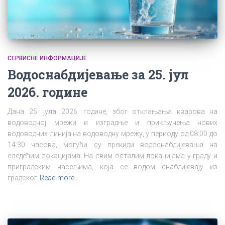
СЕРВИСНЕ ИНФОРМАЦИЈЕ
Водоснабдијевање за 25. јул
2026. године
Дана 25. јула 2026. године, због отклањања кварова на
водоводној мрежи и изградње и прикључења нових
водоводних линија на водоводну мрежу, у периоду од 08:00 до
14:30 часова, могући су прекиди водоснабдијевања на
следећим локацијама: На свим осталим локацијама у граду и
приградским насељима, која се водом снабдијевају из
градског
Read more…