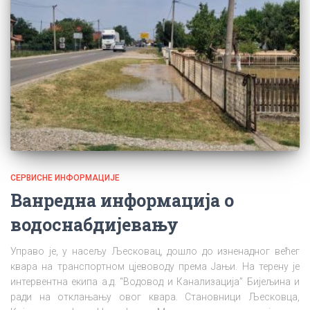
СЕРВИСНЕ ИНФОРМАЦИЈЕ
Ванредна информација о
водоснабдијевању
Управо је, у насељу Љесковац, дошло до изненадног већег
квара на транспортном цјевоводу према Јањи. На терену је
интервентна екипа а.д. “Водовод и Канализација” Бијељина и
ради на отклањању овог квара. Становници Љесковца,