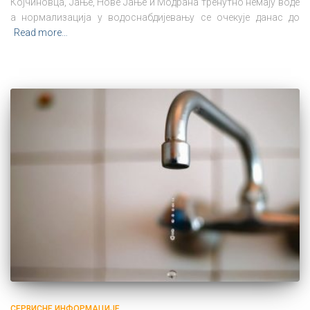
Којчиновца, Јање, Нове Јање и Модрана тренутно немају воде
а нормализација у водоснабдијевању се очекује данас до
Read more…
СЕРВИСНЕ ИНФОРМАЦИЈЕ