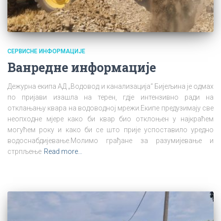
СЕРВИСНЕ ИНФОРМАЦИЈЕ
Ванредне информације
Дежурна екипа АД „Водовод и канализација“ Бијељина је одмах
по пријави изашла на терен, гдје интензивно ради на
отклањању квара на водоводној мрежи.Екипе предузимају све
неопходне мјере како би квар био отклоњен у најкраћем
могућем року и како би се што прије успоставило уредно
водоснабдијевање.Молимо грађане за разумијевање и
стрпљење
Read more…