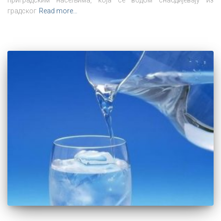
приградским насељима, која се водом снабдијевају из
градског
Read more…