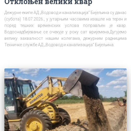
Отклоњен велики квар
Дежурне екипе АД „Водовод и канализација“ Бијељина су данас
(субота) 18.07.2026., у јутарњим часовима изашле на терен и
поред тешких временских услова поправљен је квар.
Водоснадбијевање се очекује у року сат вријемена.Дугујемо
велику захвалност нашим колегама, дежурним радницима
Техничке службе АД „Водовод и канализација“ Бијељина.