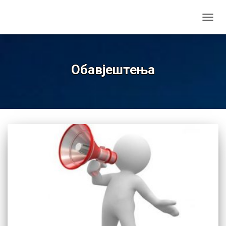
TOGGL
Обавјештења