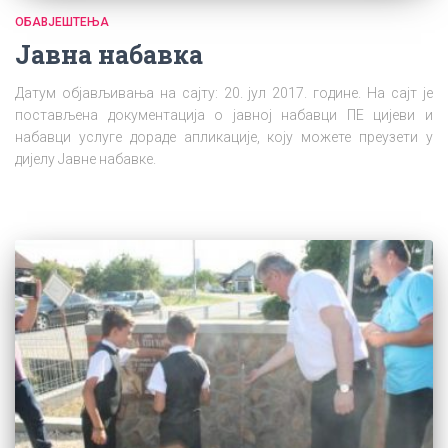
ОБАВЈЕШТЕЊА
Јавна набавка
Датум објављивања на сајту: 20. јул 2017. године. На сајт је
постављена документација о јавној набавци ПЕ цијеви и
набавци услуге дораде апликације, коју можете преузети у
дијелу Јавне набавке.