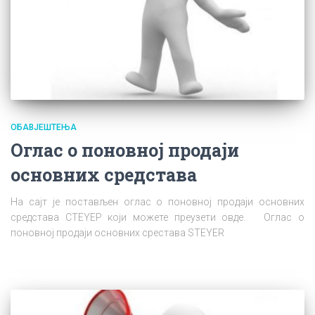
ОБАВЈЕШТЕЊА
Оглас о поновној продаји
основних средстава
На сајт је постављен оглас о поновној продаји основних
средстава СТЕYЕР који можете преузети овде. Оглас о
поновној продаји основних срестава STEYER