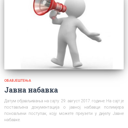
ОБАВЈЕШТЕЊА
Јавна набавка
Датум објављивања на сајту: 29. август 2017. године. На сајт је
постављена документација о јавној набавци полимјера
поновљени поступак, коју можете преузети у дијелу Јавне
набавке.