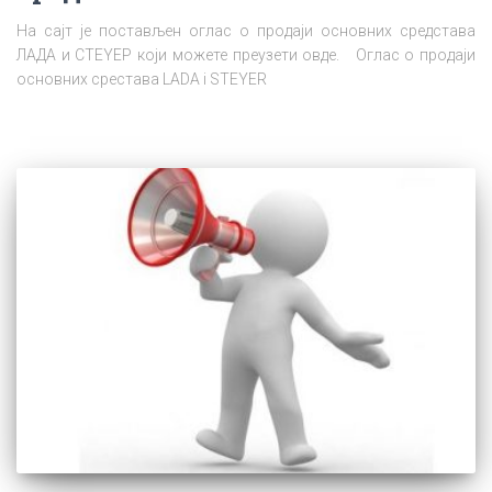
На сајт је постављен оглас о продаји основних средстава
ЛАДА и СТЕYЕР који можете преузети овде. Оглас о продаји
основних срестава LADA i STEYER