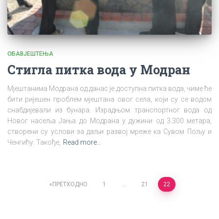
ОБАВЈЕШТЕЊА
Стигла питка вода у Модран
Мјештанима Модрана од данас је доступна питка вода, чиме ће
бити ријешен проблем мјештана овог села, који су се водом
снабдијевали из бунара. Израдњом транспортног вода од
Новог насеља Јања до Модрана у дужини од 3.300 метара,
створени су услови за даљи развој мреже ка Сувом Пољу и
Ченгићу. Такође,
Read more…
Posts
ПРЕТХОДНО
1
…
21
22
navigation