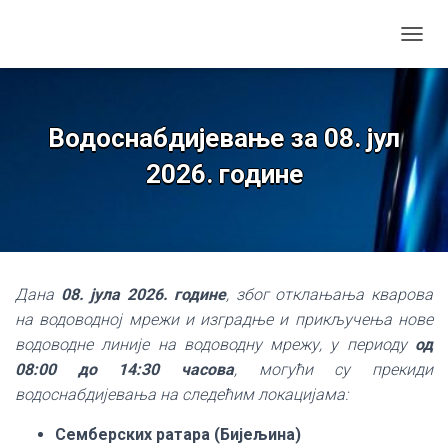
TOGGL
Водоснабдијевање за 08. јул
2026. године
Дана
08. јула 2026. године
, због отклањања кварова
на водоводној мрежи и изградње и прикључења нове
водоводне линије на водоводну мрежу, у периоду
од
08:00 до 14:30 часова
, могући су прекиди
водоснабдијевања на следећим локацијама:
Семберских ратара (Бијељина)