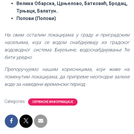
Велика Обарска, Црњелово, Батковић, Бродац,
Трњаци, Балатун..
Попови (Попови)
На свим осталим локацијама у граду и приградским
насељима, која се водом снабдијевају из градског
водоводног система Бијељине, водоснабдијевање ће
бити уредно
.
Препоручујемо нашим корисницима, који живе на
поменутим локацијама, да припреме неопходне залихе
воде за наведени временски период
.
Categories:
СЕРВИСНЕ ИНФОРМАЦИЈЕ