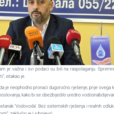
am je važna i svi podaci su bili na raspolaganju. Sprem
“, istakao je.
 da je neophodno pronaći dugoročno rješenje, prije svega k
u poslovanja, kako bi se obezbijedilo uredno vodosnabdijeva
stanak ‘Vodovoda’. Bez sistemskih rješenja i realnih odluka
sti“, zaključio je Ljubojević.