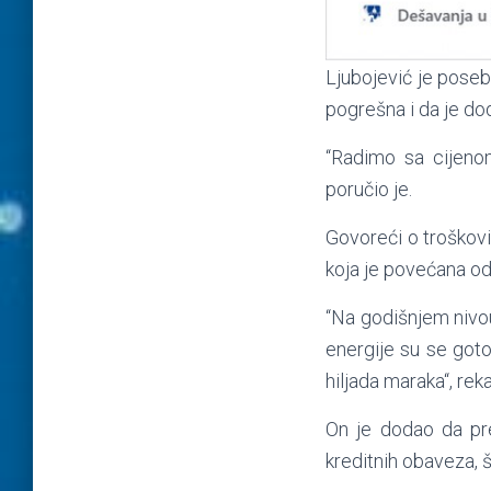
Ljubojević je poseb
pogrešna i da je do
“Radimo sa cijenom
poručio je.
Govoreći o troškovi
koja je povećana odl
“Na godišnjem nivo
energije su se goto
hiljada maraka“, reka
On je dodao da pre
kreditnih obaveza, 