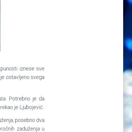
tpunosti iznese sve
ije ostavljeno svega
uta. Potrebno je da
rekao je Ljubojević.
duženja, posebno dva
koročnih zaduženja u