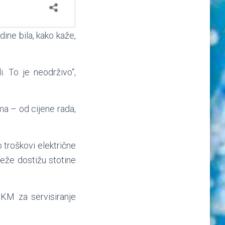
ine bila, kako kaže,
. To je neodrživo“,
ma – od cijene rada,
troškovi električne
reže dostižu stotine
 KM za servisiranje