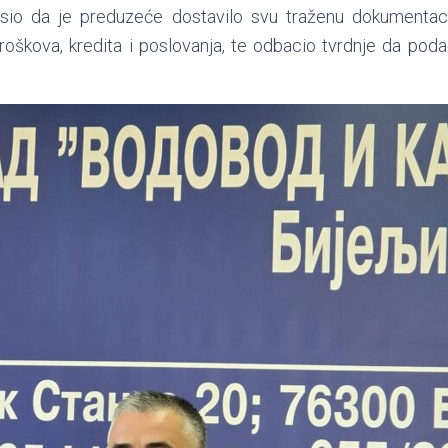
asio da je preduzeće dostavilo svu traženu dokumentaci
 troškova, kredita i poslovanja, te odbacio tvrdnje da podac