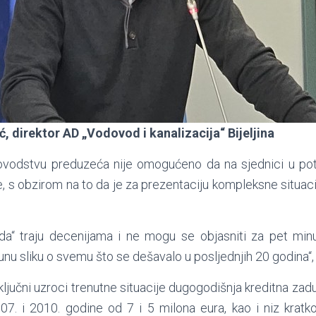
ć, direktor AD „Vodovod i kanalizacija“ Bijeljina
ovodstvu preduzeća nije omogućeno da na sjednici u po
e, s obzirom na to da je za prezentaciju kompleksne situac
a“ traju decenijama i ne mogu se objasniti za pet min
nu sliku o svemu što se dešavalo u posljednjih 20 godina“, 
 ključni uzroci trenutne situacije dugogodišnja kreditna za
007. i 2010. godine od 7 i 5 milona eura, kao i niz krat