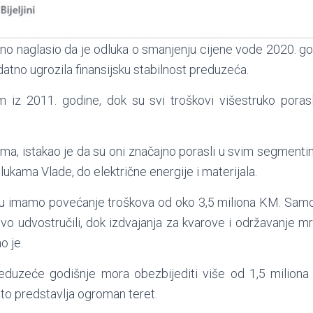
no naglasio da je odluka o smanjenju cijene vode 2020. god
datno ugrozila finansijsku stabilnost preduzeća.
 iz 2011. godine, dok su svi troškovi višestruko porasli
ma, istakao je da su oni značajno porasli u svim segmenti
ukama Vlade, do električne energije i materijala.
u imamo povećanje troškova od oko 3,5 miliona KM. Samo 
vo udvostručili, dok izdvajanja za kvarove i održavanje m
o je.
duzeće godišnje mora obezbijediti više od 1,5 miliona
što predstavlja ogroman teret.