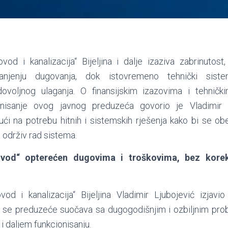
od i kanalizacija“ Bijeljina i dalje izaziva zabrinutos
jenju dugovanja, dok istovremeno tehnički sistem
ovoljnog ulaganja. O finansijskim izazovima i tehničk
onisanje ovog javnog preduzeća govorio je Vladimir L
ći na potrebu hitnih i sistemskih rješenja kako bi se obe
 održiv rad sistema.
ovod“ opterećen dugovima i troškovima, bez kore
od i kanalizacija“ Bijeljina Vladimir Ljubojević izjavi
 se preduzeće suočava sa dugogodišnjim i ozbiljnim probl
 i daljem funkcionisanju.