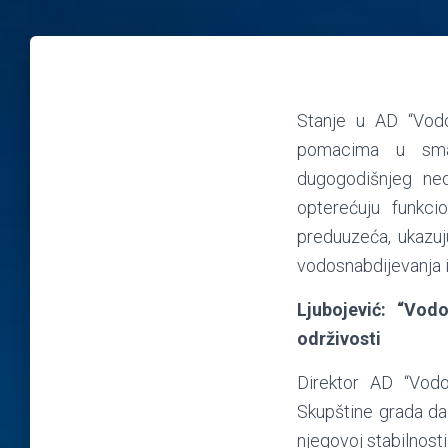
Stanje u AD “Vodov
pomacima u sman
dugogodišnjeg ned
opterećuju funkci
preduuzeća, ukazuju
vodosnabdijevanja i
Ljubojević: “Vod
održivosti
Direktor AD “Vodov
Skupštine grada da
njegovoj stabilnosti