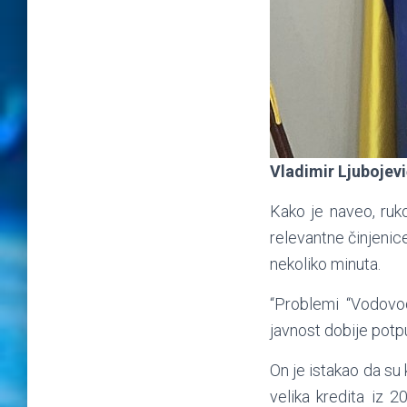
Vladimir Ljubojevi
Kako je naveo, ruk
relevantne činjenic
nekoliko minuta.
“Problemi “Vodovod
javnost dobije potpu
On je istakao da su
velika kredita iz 2