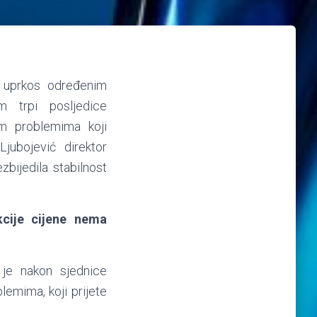
t, uprkos određenim
 trpi posljedice
im problemima koji
jubojević direktor
zbijedila stabilnost
kcije cijene nema
o je nakon sjednice
emima, koji prijete