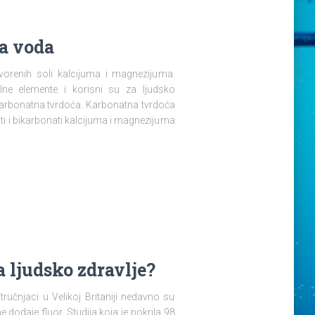
ta voda
orenih soli kalcijuma i magnezijuma.
lne elemente i korisni su za ljudsko
karbonatna tvrdoća. Karbonatna tvrdoća
ti i bikarbonati kalcijuma i magnezijuma
a ljudsko zdravlje?
tručnjaci u Velikoj Britaniji nedavno su
e dodaje fluor. Studija koja je pokrila 98