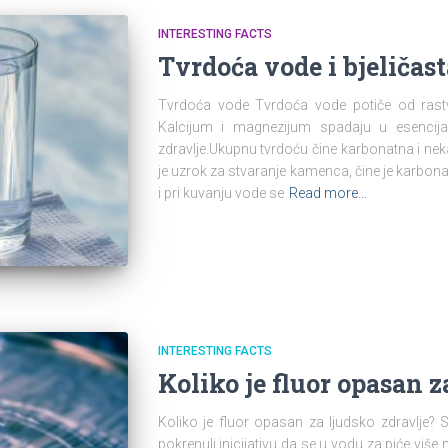
INTERESTING FACTS
Tvrdoća vode i bjeličas
Tvrdoća vode Tvrdoća vode potiče od rastv
Kalcijum i magnezijum spadaju u esencija
zdravlje.Ukupnu tvrdoću čine karbonatna i ne
je uzrok za stvaranje kamenca, čine je karbona
i pri kuvanju vode se
Read more…
INTERESTING FACTS
Koliko je fluor opasan z
Koliko je fluor opasan za ljudsko zdravlje? S
pokrenuli inicijativu da se u vodu za piće više n