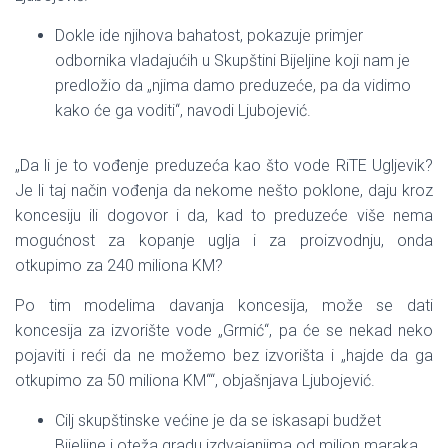
Dokle ide njihova bahatost, pokazuje primjer
odbornika vladajućih u Skupštini Bijeljine koji nam je
predložio da „njima damo preduzeće, pa da vidimo
kako će ga voditi“, navodi Ljubojević.
„Da li je to vođenje preduzeća kao što vode RiTE Ugljevik?
Je li taj način vođenja da nekome nešto poklone, daju kroz
koncesiju ili dogovor i da, kad to preduzeće više nema
mogućnost za kopanje uglja i za proizvodnju, onda
otkupimo za 240 miliona KM?
Po tim modelima davanja koncesija, može se dati
koncesija za izvorište vode „Grmić“, pa će se nekad neko
pojaviti i reći da ne možemo bez izvorišta i „hajde da ga
otkupimo za 50 miliona KM““, objašnjava Ljubojević.
Cilj skupštinske većine je da se iskasapi budžet
Bijeljine i oteža gradu izdvajanjima od milion maraka