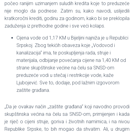
počeo ranijim uzimanjem suludih kredita koje to preduzeće
nije moglo da podnese. Zatim su, kako navodi, uslijedili
kratkoročni krediti, godinu za godinom, kako bi se preklopila
zaduženja iz prethodne godine i sve veći kolaps.
Cijena vode od 1,17 KM u Bijeljini najniža je u Republici
Srpskoj. Zbog tekićih obaveza koje „Vodovod i
kanalizacija“ ima, te poskupljenja rada, struje i
materijala, odbijanje povećanja cijene na 1,40 KM od
strane skupštinske većine na čelu sa SNSD-om
preduzeće vodi u stečaj i restrikcije vode, kaže
Ljubojević. Sve to, dodaje, pod lažnim izgovorom
zaštite građana.
„Da je ovakav način „zaštite građana“ koji navodno provodi
skupštinska većina na čelu sa SNSD-om, primijenjen i kada
je riječ o cijeni struje, goriva i životnih namirnica, i na nivou
Republike Srpske, to bih mogao da shvatim. Ali, u drugim