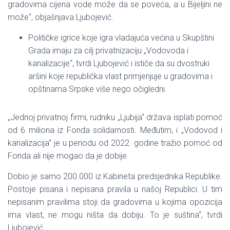
gradovima cijena vode može da se poveća, a u Bijeljini ne
može“, objašnjava Ljubojević.
Političke igrice koje igra vladajuća većina u Skupštini
Grada imaju za cilj privatnizaciju „Vodovoda i
kanalizacije“, tvrdi Ljubojević i ističe da su dvostruki
aršini koje republička vlast primjenjuje u gradovima i
opštinama Srpske više nego očigledni.
„Jednoj privatnoj firmi, rudniku „Ljubija“ država isplati pomoć
od 6 miliona iz Fonda solidarnosti. Međutim, i „Vodovod i
kanalizacija“ je u periodu od 2022. godine tražio pomoć od
Fonda ali nije mogao da je dobije.
Dobio je samo 200.000 iz Kabineta predsjednika Republike.
Postoje pisana i nepisana pravila u našoj Republici. U tim
nepisanim pravilima stoji da gradovima u kojima opozicija
ima vlast, ne mogu ništa da dobiju. To je suština“, tvrdi
Ljubojević.