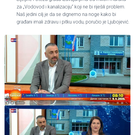
za „Vodovod i kanalizaciju“ koji ne bi riješili problem.
Naš jedini cilj je da se dignemo na noge kako bi
građani imali zdravu i pitku vodu, poručio je Ljubojević.