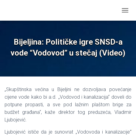
T
O
G
G
L
Bijeljina: Političke igre SNSD-a
E
N
vode “Vodovod” u stečaj (Video)
A
V
I
G
A
T
„Skupštinska većina u Bijeljini ne dozvoljava povećanje
I
O
cijene vode kako bi a.d. „Vodovod i kanalizacija“ doveli do
N
potpune propasti, a sve pod lažnim plaštom brige za
budžet građana“, kaže direktor tog preduzeća, Vladimir
Ljubojević.
Ljubojević ističe da je sunovrat „Vodovoda i kanalizacije“