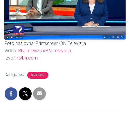
Foto naslovna: Printscreen/BN Televizija
Video:
BN Televizija
/
BN Televizija
Izvor:
rtvbn.com
Categories:
NOTICES