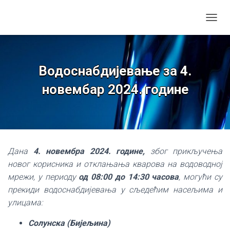
TOGGL
Водоснабдијевање за 4.
новембар 2024. године
Дана
4. новембра 2024. године,
због прикључења
новог корисника и отклањања кварова на водоводној
мрежи, у периоду
од 08:00 до 14:30 часова
, могући су
прекиди водоснабдијевања у сљедећим насељима и
улицама:
Солунска
(Бијељинa)