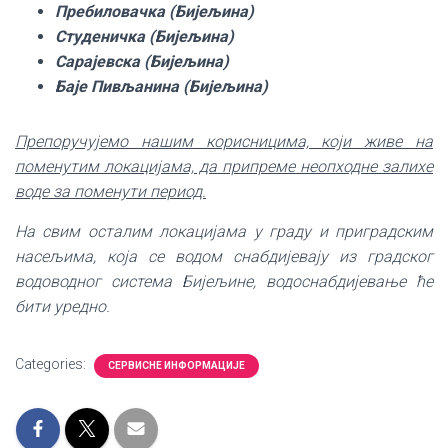
Пребиловачка (Бијељина)
Студеничка (Бијељина)
Сарајевска (Бијељина)
Баје Пивљанина (Бијељина)
Препоручујемо нашим корисницима, који живе на
поменутим локацијама, да припреме неопходне залихе
воде за поменути период.
На свим осталим локацијама у граду и приградским
насељима, која се водом снабдијевају из градског
водоводног система Бијељине, водоснабдијевање ће
бити уредно.
Categories:
СЕРВИСНЕ ИНФОРМАЦИЈЕ