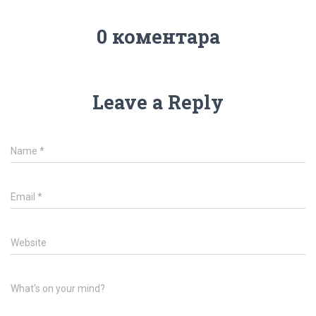
0 коментара
Leave a Reply
Name
*
Email
*
Website
What's on your mind?