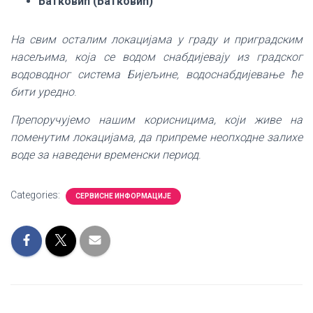
Батковић (Батковић)
На свим осталим локацијама у граду и приградским
насељима, која се водом снабдијевају из градског
водоводног система Бијељине, водоснабдијевање ће
бити уредно
.
Препоручујемо нашим корисницима, који живе на
поменутим локацијама, да припреме неопходне залихе
воде за наведени временски период
.
Categories:
СЕРВИСНЕ ИНФОРМАЦИЈЕ