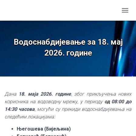
TOGGL
Водоснабдијевање за 18. мај
2026. године
Дана
18. маја 2026. године
, због прикључења нових
корисника на водоводну мрежу, у периоду
од 08:00 до
14:30 часова
, могући су прекиди водоснабдијевања на
следећим локацијама:
Његошева (Бијељина)