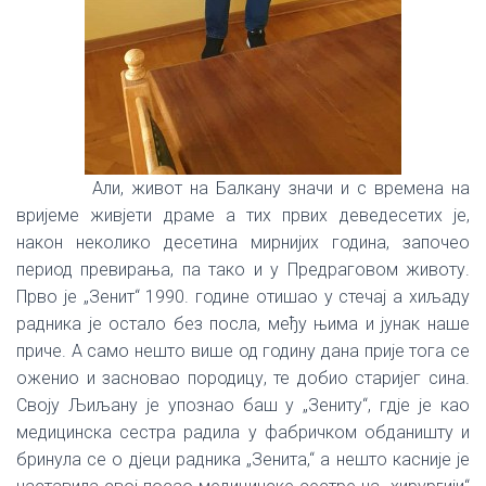
Али, живот на Балкану значи и с времена на
вријеме живјети драме а тих првих деведесетих је,
након неколико десетина мирнијих година, започео
период превирања, па тако и у Предраговом животу.
Прво је „Зенит“ 1990. године отишао у стечај а хиљаду
радника је остало без посла, међу њима и јунак наше
приче. А само нешто више од годину дана прије тога се
оженио и засновао породицу, те добио старијег сина.
Своју Љиљану је упознао баш у „Зениту“, гдје је као
медицинска сестра радила у фабричком обданишту и
бринула се о дјеци радника „Зенита,“ а нешто касније је