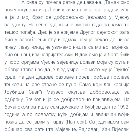
А онда су почела ратна дешавања. „Таман смо
почели куповати грађевински материјал за градњу куће
а ја и мој брат се добровољно јављамо у Мјесну
заједницу. Нашег дједа, који је живио тада са нама, то
тешко погађа. Дјед је за вријеме Другог свјетског рата
био у заробљеништву и одмах нам је рекао да ни за
живу главу никад не узимамо ништа са мртвог војника,
био он наш, или непријатељски. И док смо ја и брат били
у просторијама Мјесне заједнице долази моја супруга и
обавјештава нас да је дјед умро. Начисто му је `пукло`
срце. На дан дједове сахране поред гробља пролазе
тенкови, на све стране се пуца. Само који дан касније
Љубиша Савић Маузер окупља добровољце за
одбрану Брчког и ја се добровољно пријављујем. На
брчанском ратишту сам дочекао и Ђурђев дан те 1992.
године а по повратку кући добијам и званичан војни
позив да се јавим у Гарду (Пантери). Са јединицом сам
обишао сва ратишта Мајевице, Рајловац, Хан Пијесак,