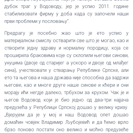
дубок траг у Водоводу, јер је успио 2011. године
стабилизовати фирму у доба када су започели наши
први проблеми у пословању“.
Предрагу је посебно жао што је ето успио у
материјалном смислу остварити све што је могао, као и
створити једну здраву и нормалну породицу, која се
проширила браковима које су склопили његови синови,
унуцима (двоје од старијег а ускоро и двоје од млађег
сина), учествовати у стварању Републике Српске, али
ето та његова и наша држава није способна да задржи
његове, као и многе друге наше синове и кћери и они
морају ићи негдје далеко, трбухом за крухом. Чак је и
његов Водовод који је био једно од два-три најјача
предузећа у Републици Српској дошао у велику кризу.
„Вјерујем да је у мој и наш Водовод опет дошао
домаћин човјек Владимир Љубојевић и да ћемо врло
брзо поново постати оно велико и моћно предузеће