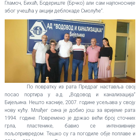
Гламоч, Бихаћ, Бодериште (Брчко) али сам најпоносније
због учешћа у акцији деблокаде Смолуће“.
По повратку из рата Предраг наставља свој
посао портира у а.д. „Водовод и канализација“
Бијељина. Нешто касније, 2007. године усељава у своју
нову кућу. Млађег сина је добио још за вријеме рата
1994. године. Повремено је држао већи број сточних
грла, пластенике, бавио се интензивније
пољопривредом. Тешко су га погодиле обје поплаве и