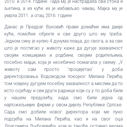
2010. и 2014. године. Тада му је настрадала сва стока и
љетина, а из куће их је избављао чамац. Мајка му је
умрла 2011. а отац 2016. године.
Данас је Предраг Вуковић прави домаћин има двије
куће, помоћне објекте и све друго што му треба.
Једном сину је купио 4 дунума плаца, до свога, а за све
што је постигао у животу каже да дугује захвалност
својим комшијама и родбини, својим родитељима,
посебно мајци, која је несебично помагала у свему. „У
животу сам просто `процвјетао` у доба
директоровања Водоводом покојног Милана Перића,
том човјеку дугујем посебну захвалност а мислим да то
исто осјећају и сви други радници који су у то доба били
у нашем предузећу, када смо били једна од
најпожељнијих фирми у овом дијелу Републике Српске.
Сада смо добили новог директора који ме пуно
подсјећа на Милана Перића, као и на свог оца
Драгомира Љубојевића, који је такође оставио веома