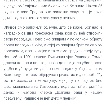
наставила свој посао медицинске сестре на „хирургији“
и „грудном“ одјељењима бијељинске болнице. Након 35
година стажа Предрагова животна сапутница је прије
двије године отишла у заслужену пензију.
„Живот смо започели од нуле, што се каже, Бог нас је
наградио са два прекрасна сина, који су већ створили
своје породице. Прво смо живјели у помоћном објекту
поред породичне куће, у којој су живјели брат са својом
породицом, отац и мајка и тако смо градили своју кућу.
Новембра 1991. године Љиљанин ујак Радивоје Томић
долази до нас и пошто је знао да сам ја изгубио посао
у „Зениту“ нуди ми да почнем радити у бијељинском
Водоводу, што сам објеручке прихватио и „до гроба“ ћу
остати захвалан том човјеку, који је у то вријеме био
шеф машиниста на Изворишту воде за пиће „Грмић“ а
данас и његова кћерка Драгана ради у нашем
предузећу. Радивоје је већ дуго у пензији“.