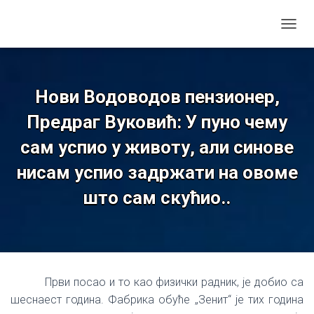
TOGGL
Нови Водоводов пензионер,
Предраг Вуковић: У пуно чему
сам успио у животу, али синове
нисам успио задржати на овоме
што сам скућио..
Први посао и то као физички радник, је добио са
шеснаест година. Фабрика обуће „Зенит“ је тих година