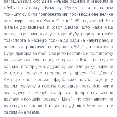
запошљавала око двије хиљаде радника и извозила је
обућу за Италију, Њемачку, Русију.. а и на нашем
тржишту су били препознатљиви производи ове велике
компаније. Предраг Вуковић је те 1981. године већ био
жељан доказивања и „свог динара“ што каже наш
народ, па је прихватио да пакује обућу, ради за потребе
транспорта а каснијих година да ради на калупирању и
завршним радовима на изради обуће, да практично
буде „дјевојка за све“. Све је то наставио и по повратку
из Југословенске народне армије (ЈНА), три године
касније. У то вријеме, а дуже од једне деценије, највише
је волио тренутке проведене у дресу ФК „Дрина“
Амајлије, свог сеоског фудбалског клуба, који је у
једном тренутку а послије последњег рата, био чак и
члан Друге лиге Републике Српске. Предрага су његови
другари и комшије прозвали „Џаја“ и по том надимку ће
дуго година и после бављења фудбалом бити познат у
својим Амајлијама.