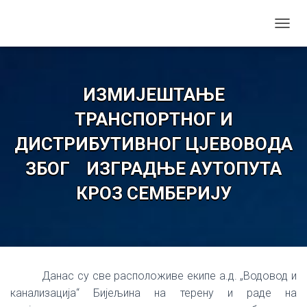
TOGGL
ИЗМИЈЕШТАЊЕ
ТРАНСПОРТНОГ И
ДИСТРИБУТИВНОГ ЦЈЕВОВОДА
ЗБОГ ИЗГРАДЊЕ АУТОПУТА
КРОЗ СЕМБЕРИЈУ
Данас су све расположиве екипе а.д. „Водовод и
канализација“ Бијељина на терену и раде на