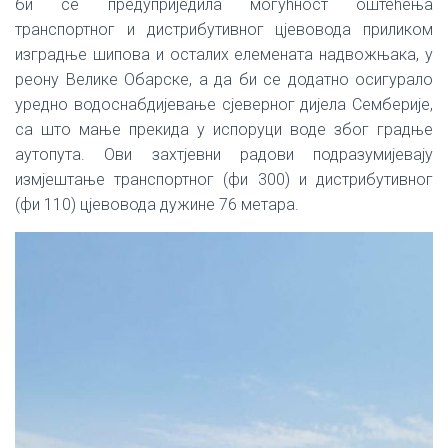
би се предуприједила могућност оштећења
транспортног и дистрибутивног цјевовода приликом
изградње шипова и осталих елемената надвожњака, у
реону Велике Обарске, а да би се додатно осигурало
уредно водоснабдијевање сјеверног дијела Семберије,
са што мање прекида у испоруци воде због градње
аутопута. Ови захтјевни радови подразумијевају
измјештање транспортног (фи 300) и дистрибутивног
(фи 110) цјевовода дужине 76 метара.