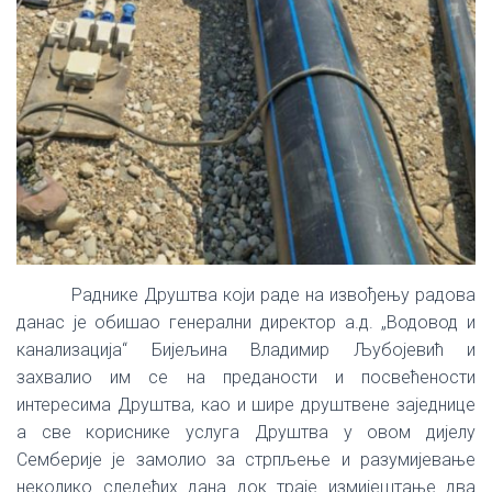
Раднике Друштва који раде на извођењу радова
данас је обишао генерални директор а.д. „Водовод и
канализација“ Бијељина Владимир Љубојевић и
захвалио им се на преданости и посвећености
интересима Друштва, као и шире друштвене заједнице
а све кориснике услуга Друштва у овом дијелу
Семберије је замолио за стрпљење и разумијевање
неколико следећих дана док траје измијештање два