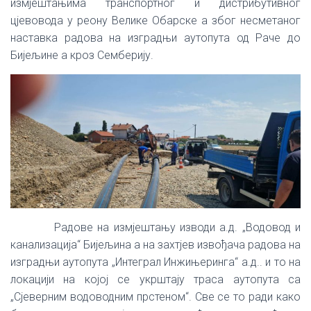
измјештањима транспортног и дистрибутивног
цјевовода у реону Велике Обарске а због несметаног
наставка радова на изградњи аутопута од Раче до
Бијељине а кроз Семберију.
Радове на измјештању изводи а.д. „Водовод и
канализација“ Бијељина а на захтјев извођача радова на
изградњи аутопута „Интеграл Инжињеринга“ а.д.. и то на
локацији на којој се укрштају траса аутопута са
„Сјеверним водоводним прстеном“. Све се то ради како