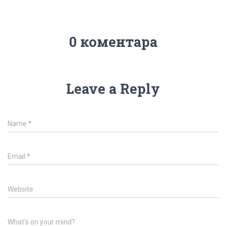
0 коментара
Leave a Reply
Name
*
Email
*
Website
What's on your mind?