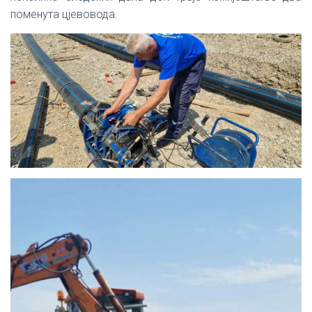
поменута цјевовода.